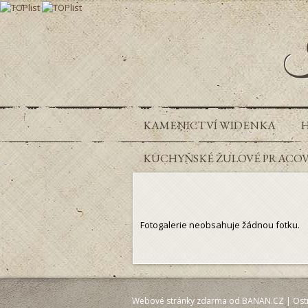
K
KAMENICTVÍ WIDENKA
KUCHYŇSKÉ ŽULOVÉ PRACOVN
Fotogalerie neobsahuje žádnou fotku.
Webové stránky zdarma
od
BANAN.CZ
|
Ost