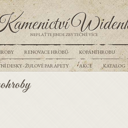
amenictví Widen
NEPLAŤTE JINDE ZBYTEČNĚ VÍCE
HROBY
RENOVACE HROBŮ
KOPÁNÍ HROBU
Í DESKY - ŽULOVÉ PARAPETY
AKCE
KATALOG
ohroby